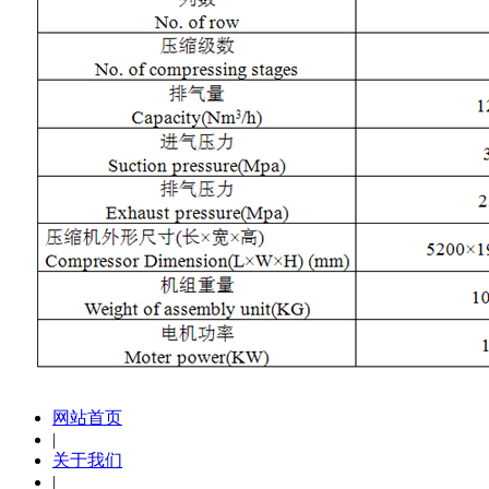
网站首页
|
关于我们
|